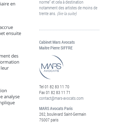
norme" et cela à destination
iaire en
notamment des artistes de moins de
trente ans.
(lire la suite)
 accrue
met ensuite
Cabinet Mars Avocats
Maitre Pierre SIFFRE
ement des
 formation
 leur
Tel 01 82 83 11 70
tion
Fax 01 82 83 11 71
ne analyse
contact@mars-avocats.com
implique
MARS Avocats Paris
262, boulevard Saint-Germain
75007 paris